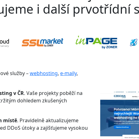
jeme i další prvotřídní s
gové služby –
webhosting
,
e-maily
,
sting v ČR
. Vaše projekty poběží na
etržitým dohledem zkušených
m místě
. Pravidelně aktualizujeme
řed DDoS útoky a zajišťujeme vysokou