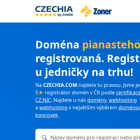
Doména
pianasteho
registrovaná. Regis
u jedničky na trhu!
Na
CZECHIA.COM
najdete tu pravou. Jsme je
5
★
registrátor domén v ČR podle
certifikac
CZ.NIC
. Najdete u nás
domény
,
webhosting
a
webhosting
s největším výběrem
doménov
koncovek
.
Název domény k registraci nebo převodu