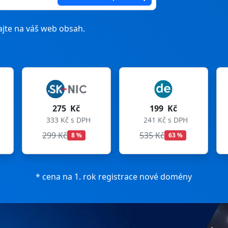
jte na váš web obsah.
199 Kč
199 Kč
241 Kč s DPH
241 Kč s DPH
535 Kč
699 Kč
63 %
72 %
* cena na 1. rok registrace nové domény