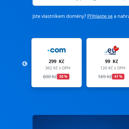
Jste vlastníkem domény?
Přihlaste se
a nahra
9 Kč
99 Kč
275 Kč
Kč s DPH
120 Kč s DPH
333 Kč s DPH
Kč
169 Kč
299 Kč
50 %
41 %
8 %