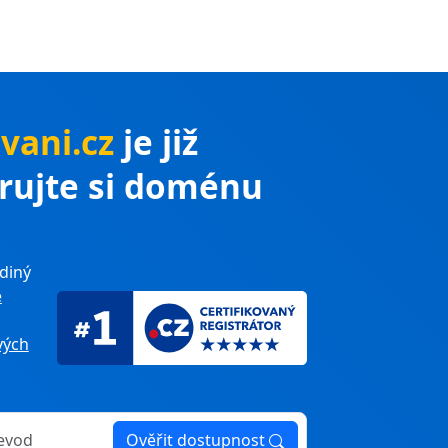
vani.cz
je již
trujte si doménu
diný
e
ých
Ověřit dostupnost